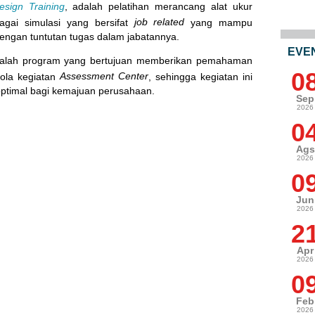
sign Training
, adalah pelatihan merancang alat ukur
job related
gai simulasi yang bersifat
yang mampu
engan tuntutan tugas dalam jabatannya.
EVE
dalah program yang bertujuan memberikan pemahaman
0
Assessment Center
ola kegiatan
, sehingga kegiatan ini
ptimal bagi kemajuan perusahaan.
Sep
2026
0
Ags
2026
0
Jun
2026
2
Apr
2026
0
Feb
2026