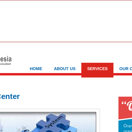
HOME
ABOUT US
SERVICES
OUR 
enter
Oran
oran