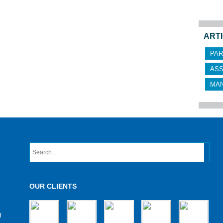
ARTI
PAR
AS
MA
OUR CLIENTS
g