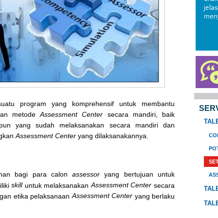
jela
men
uatu program yang komprehensif untuk membantu
SER
ikan metode
Assessment Center
secara mandiri, baik
TAL
pun yang sudah melaksanakan secara mandiri dan
ngkan
Assessment Center
yang dilaksanakannya.
CO
PO
SE
tihan bagi para calon
assessor
yang bertujuan untuk
AS
skill
Assessment Center
liki
untuk melaksanakan
secara
TAL
Assessment Center
gan etika pelaksanaan
yang berlaku
TAL