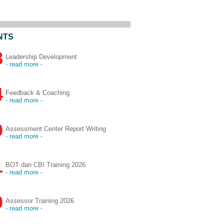
NTS
8
Leadership Development
- read more -
4
Feedback & Coaching
- read more -
9
Assessment Center Report Writing
- read more -
1
BOT dan CBI Training 2026
- read more -
9
Assessor Training 2026
- read more -