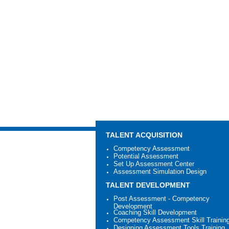
TALENT ACQUISITION
Competency Assessment
Potential Assessment
Set Up Assessment Center
Assessment Simulation Design
TALENT DEVELOPMENT
Post Assessment - Competency
Development
Coaching Skill Development
Competency Assessment Skill Trainin
Designing Assessment Tools Training